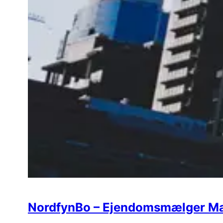
NordfynBo – Ejendomsmælger Ma