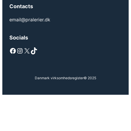
Contacts
email@pralerier.dk
Socials
Facebook
Instagram
X
TikTok
Danmark virksomhedsregister
© 2025